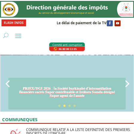
Le délai de paiement de la TVM est fixé au 31 mars 
FLASH INFOS
𝐏𝐑𝐈𝐄𝐗/𝐃𝐆𝐈 𝟐𝟎𝟐𝟔 : l𝐚 𝐒𝐨𝐜𝐢𝐞́𝐭𝐞́ 𝐛𝐮𝐫𝐤𝐢𝐧𝐚𝐛𝐞̀ 𝐝’𝐢𝐧𝐭𝐞𝐫𝐦𝐞́𝐝𝐢𝐚𝐭𝐢𝐨𝐧
𝐟𝐢𝐧𝐚𝐧𝐜𝐢𝐞̀𝐫𝐞 𝐬𝐚𝐜𝐫𝐞́𝐞 𝐒𝐮𝐩𝐞𝐫 𝐜𝐨𝐧𝐭𝐫𝐢𝐛𝐮𝐚𝐛𝐥𝐞 𝐞𝐭 𝐈𝐫𝐞𝐢𝐭𝐨𝐫𝐚 𝐒𝐨𝐦𝐝𝐚 𝐝𝐞́𝐬𝐢𝐠𝐧𝐞́
𝐒𝐮𝐩𝐞𝐫 𝐚𝐠𝐞𝐧𝐭 𝐝𝐞 𝐥’𝐚𝐧𝐧𝐞́𝐞
COMMUNIQUES
COMMUNIQUE RELATIF A LA LISTE DEFINITIVE DES PREMIERS
INSCRITS DE L’ONCF-BF