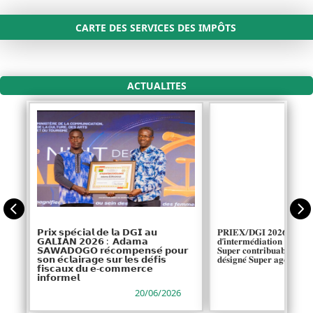
CARTE DES SERVICES DES IMPÔTS
ACTUALITES


𝗣𝗿𝗶𝘅 𝘀𝗽𝗲́𝗰𝗶𝗮𝗹 𝗱𝗲 𝗹𝗮 𝗗𝗚𝗜 𝗮𝘂
𝐏𝐑𝐈𝐄𝐗/𝐃𝐆𝐈 𝟐𝟎𝟐𝟔 : l𝐚 𝐒𝐨𝐜𝐢
𝗚𝗔𝗟𝗜𝗔𝗡 𝟮𝟬𝟮𝟲 : 𝗔𝗱𝗮𝗺𝗮
𝐝’𝐢𝐧𝐭𝐞𝐫𝐦𝐞́𝐝𝐢𝐚𝐭𝐢𝐨𝐧 𝐟𝐢𝐧𝐚𝐧𝐜𝐢
𝗦𝗔𝗪𝗔𝗗𝗢𝗚𝗢 𝗿𝗲́𝗰𝗼𝗺𝗽𝗲𝗻𝘀𝗲́ 𝗽𝗼𝘂𝗿
𝐒𝐮𝐩𝐞𝐫 𝐜𝐨𝐧𝐭𝐫𝐢𝐛𝐮𝐚𝐛𝐥𝐞 𝐞𝐭 𝐈
𝘀𝗼𝗻 𝗲́𝗰𝗹𝗮𝗶𝗿𝗮𝗴𝗲 𝘀𝘂𝗿 𝗹𝗲𝘀 𝗱𝗲́𝗳𝗶𝘀
𝐝𝐞́𝐬𝐢𝐠𝐧𝐞́ 𝐒𝐮𝐩𝐞𝐫 𝐚𝐠𝐞𝐧𝐭 𝐝𝐞 𝐥
𝗳𝗶𝘀𝗰𝗮𝘂𝘅 𝗱𝘂 𝗲-𝗰𝗼𝗺𝗺𝗲𝗿𝗰𝗲
𝗶𝗻𝗳𝗼𝗿𝗺𝗲𝗹
20/06/2026