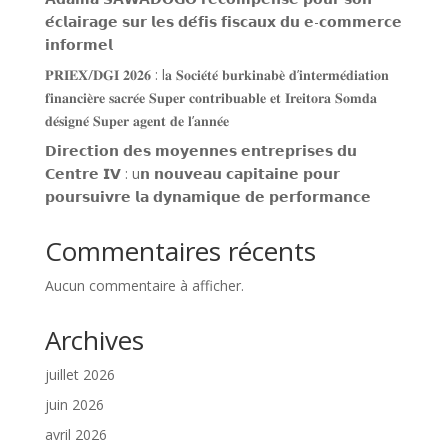
𝗲́𝗰𝗹𝗮𝗶𝗿𝗮𝗴𝗲 𝘀𝘂𝗿 𝗹𝗲𝘀 𝗱𝗲́𝗳𝗶𝘀 𝗳𝗶𝘀𝗰𝗮𝘂𝘅 𝗱𝘂 𝗲-𝗰𝗼𝗺𝗺𝗲𝗿𝗰𝗲
𝗶𝗻𝗳𝗼𝗿𝗺𝗲𝗹
𝐏𝐑𝐈𝐄𝐗/𝐃𝐆𝐈 𝟐𝟎𝟐𝟔 : l𝐚 𝐒𝐨𝐜𝐢𝐞́𝐭𝐞́ 𝐛𝐮𝐫𝐤𝐢𝐧𝐚𝐛𝐞̀ 𝐝’𝐢𝐧𝐭𝐞𝐫𝐦𝐞́𝐝𝐢𝐚𝐭𝐢𝐨𝐧
𝐟𝐢𝐧𝐚𝐧𝐜𝐢𝐞̀𝐫𝐞 𝐬𝐚𝐜𝐫𝐞́𝐞 𝐒𝐮𝐩𝐞𝐫 𝐜𝐨𝐧𝐭𝐫𝐢𝐛𝐮𝐚𝐛𝐥𝐞 𝐞𝐭 𝐈𝐫𝐞𝐢𝐭𝐨𝐫𝐚 𝐒𝐨𝐦𝐝𝐚
𝐝𝐞́𝐬𝐢𝐠𝐧𝐞́ 𝐒𝐮𝐩𝐞𝐫 𝐚𝐠𝐞𝐧𝐭 𝐝𝐞 𝐥’𝐚𝐧𝐧𝐞́𝐞
𝗗𝗶𝗿𝗲𝗰𝘁𝗶𝗼𝗻 𝗱𝗲𝘀 𝗺𝗼𝘆𝗲𝗻𝗻𝗲𝘀 𝗲𝗻𝘁𝗿𝗲𝗽𝗿𝗶𝘀𝗲𝘀 𝗱𝘂
𝗖𝗲𝗻𝘁𝗿𝗲 𝗜𝗩 : u𝗻 𝗻𝗼𝘂𝘃𝗲𝗮𝘂 𝗰𝗮𝗽𝗶𝘁𝗮𝗶𝗻𝗲 𝗽𝗼𝘂𝗿
𝗽𝗼𝘂𝗿𝘀𝘂𝗶𝘃𝗿𝗲 𝗹𝗮 𝗱𝘆𝗻𝗮𝗺𝗶𝗾𝘂𝗲 𝗱𝗲 𝗽𝗲𝗿𝗳𝗼𝗿𝗺𝗮𝗻𝗰𝗲
Commentaires récents
Aucun commentaire à afficher.
Archives
juillet 2026
juin 2026
avril 2026