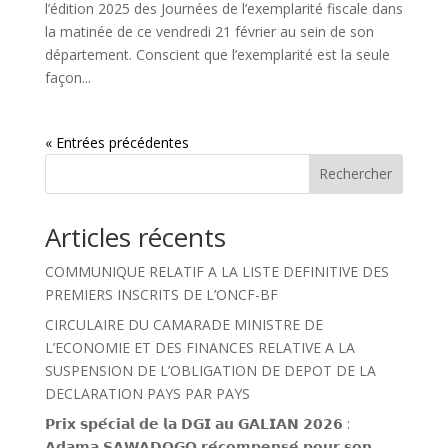
l’édition 2025 des Journées de l’exemplarité fiscale dans
la matinée de ce vendredi 21 février au sein de son
département. Conscient que l’exemplarité est la seule
façon...
« Entrées précédentes
Rechercher
Articles récents
COMMUNIQUE RELATIF A LA LISTE DEFINITIVE DES
PREMIERS INSCRITS DE L’ONCF-BF
CIRCULAIRE DU CAMARADE MINISTRE DE
L’ECONOMIE ET DES FINANCES RELATIVE A LA
SUSPENSION DE L’OBLIGATION DE DEPOT DE LA
DECLARATION PAYS PAR PAYS
𝗣𝗿𝗶𝘅 𝘀𝗽𝗲́𝗰𝗶𝗮𝗹 𝗱𝗲 𝗹𝗮 𝗗𝗚𝗜 𝗮𝘂 𝗚𝗔𝗟𝗜𝗔𝗡 𝟮𝟬𝟮𝟲 :
𝗔𝗱𝗮𝗺𝗮 𝗦𝗔𝗪𝗔𝗗𝗢𝗚𝗢 𝗿𝗲́𝗰𝗼𝗺𝗽𝗲𝗻𝘀𝗲́ 𝗽𝗼𝘂𝗿 𝘀𝗼𝗻