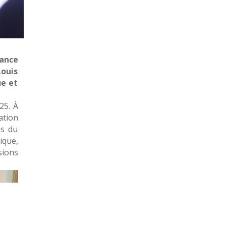
ance
Louis
ue et
25. À
ation
es du
ique,
sions