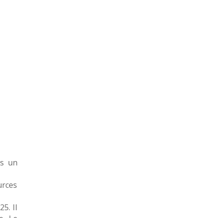
rs un
urces
5. Il