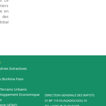
e. Le
tiers
se en
t des
lobal
S
tries Extractives
u Burkina Faso
Terrains Urbains
évéloppement Economique
DIRECTION GENERALE DES IMPOTS
o
01 BP 119 OUAGADOUGOU 01
aine (ATAF)