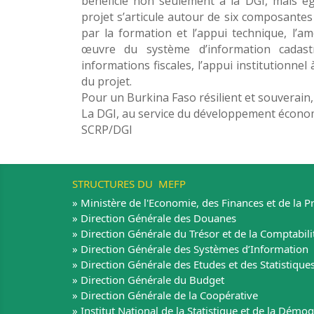
bénéficie non seulement à la DGI, mais ég
projet s’articule autour de six composante
par la formation et l’appui technique, l’am
œuvre du système d’information cadast
informations fiscales, l’appui institutionnel 
du projet.
Pour un Burkina Faso résilient et souverain,
La DGI, au service du développement économi
SCRP/DGI
STRUCTURES DU MEFP
» Ministère de l'Economie, des Finances et de la P
» Direction Générale des Douanes
» Direction Générale du Trésor et de la Comptabili
» Direction Générale des Systèmes d’Information
» Direction Générale des Etudes et des Statistiques
» Direction Générale du Budget
» Direction Générale de la Coopérative
» Institut National de la Statistique et de la Démo