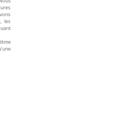
 Nous
tures
avons
, les
quant
stème
u’une