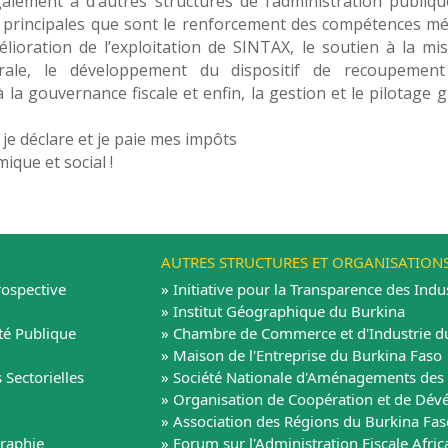
alement à d’autres structures de l’administration publiqu
s principales que sont le renforcement des compétences mé
élioration de l’exploitation de SINTAX, le soutien à la mi
rale, le développement du dispositif de recoupemen
à la gouvernance fiscale et enfin, la gestion et le pilotage g
 je déclare et je paie mes impôts
que et social !
AUTRES STRUCTURES ET ORGANISATION
rospective
» Initiative pour la Transparence des Indus
» Institut Géographique du Burkina
té Publique
» Chambre de Commerce et d'Industrie d
» Maison de l'Entreprise du Burkina Faso
 Sectorielles
» Société Nationale d'Aménagements des 
» Organisation de Coopération et de D
» Association des Régions du Burkina Fas
graphie
» Forum sur l'Administration Fiscale Afric