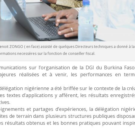
enoit ZONGO ( en face) assisté de quelques Directeurs techniques a donné à la
ormations necessères sur la fonction de conseiller fiscal.
unications sur l’organisation de la DGI du Burkina Faso
majeures réalisées et à venir, les performances en ter
la délégation nigérienne a été briffée sur le contexte de la cr
 les textes d’applications y afférent, les résultats enregistré
ives.
eignements et partages d’expériences, la délégation nigér
ites de terrain dans plusieurs structures publiques disposa
les résultats obtenus et les bonnes pratiques pouvant inspir