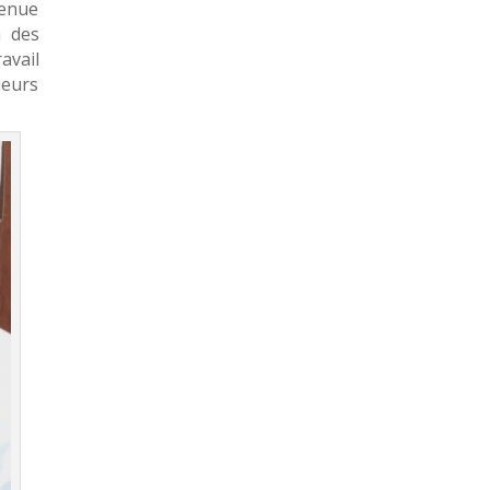
venue
n des
avail
ieurs