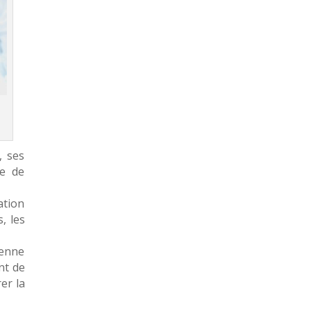
, ses
me de
éation
s, les
ienne
nt de
er la