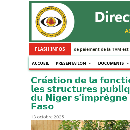
FLASH INFOS
Le délai de paiement de la TVM est fi
ACCUEIL
PRESENTATION
DOCUMENTS
𝗖𝗿𝗲́𝗮𝘁𝗶𝗼𝗻 𝗱𝗲 𝗹𝗮 𝗳𝗼𝗻𝗰𝘁𝗶
𝗹𝗲𝘀 𝘀𝘁𝗿𝘂𝗰𝘁𝘂𝗿𝗲𝘀 𝗽𝘂𝗯𝗹𝗶
𝗱𝘂 𝗡𝗶𝗴𝗲𝗿 𝘀’𝗶𝗺𝗽𝗿𝗲̀𝗴𝗻𝗲 
𝗙𝗮𝘀𝗼
13 octobre 2025