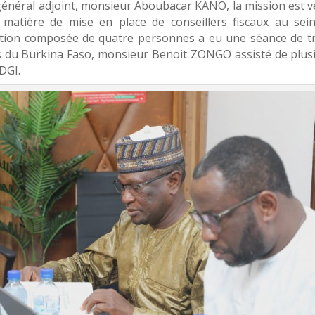
général adjoint, monsieur Aboubacar KANO, la mission est 
 matière de mise en place de conseillers fiscaux au sei
égation composée de quatre personnes a eu une séance de tr
ts du Burkina Faso, monsieur Benoit ZONGO assisté de plus
DGI.