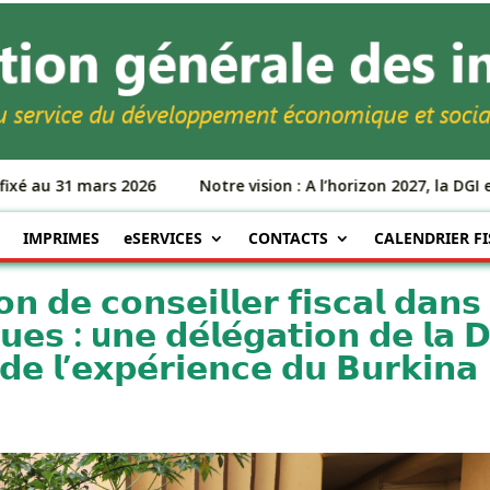
xé au 31 mars 2026
Notre vision : A l’horizon 2027, la DGI e
IMPRIMES
eSERVICES
CONTACTS
CALENDRIER FI
𝗼𝗻 𝗱𝗲 𝗰𝗼𝗻𝘀𝗲𝗶𝗹𝗹𝗲𝗿 𝗳𝗶𝘀𝗰𝗮𝗹 𝗱𝗮𝗻𝘀
𝗾𝘂𝗲𝘀 : u𝗻𝗲 𝗱𝗲́𝗹𝗲́𝗴𝗮𝘁𝗶𝗼𝗻 𝗱𝗲 𝗹𝗮 
𝗱𝗲 𝗹’𝗲𝘅𝗽𝗲́𝗿𝗶𝗲𝗻𝗰𝗲 𝗱𝘂 𝗕𝘂𝗿𝗸𝗶𝗻𝗮